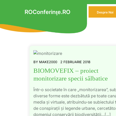
Skip
to
ROConferinţe.RO
Despre Noi
content
BY
MAKE2000
2 FEBRUARIE 2018
BIOMOVEFIX – proiect
monitorizare specii sălbatice
Într-o societate în care „monitorizarea”, su
diverse forme este dezbătută pe toate cana
media și virtuale, atribuindu-se subiectului t
de conspirații și legende urbane, cercetător
domeniul conservării biodiversității…[...]