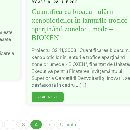
BY
ADELA
28 IULIE 2011
Cuantificarea bioacumulării
xenobioticilor în lanţurile trofice
aparţinând zonelor umede –
m este
BIOXEN
resate
Proiectul 32111/2008 "Cuantificarea bioacumu
icare a
xenobioticilor în lanţurile trofice aparţinând
zonelor umede - BIOXEN", finanţat de Unitate
Executivă pentru Finaţarea Învăţământului
Superior a Cercetării Dezvoltării şi Inovării, se
desfăşoară în cadrul…[...]
READ MORE
Paginație
…
3
4
5
Următor