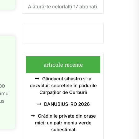
Alătură-te celorlalți 17 abonați.
articole recente
Gândacul sihastru și-a
dezvăluit secretele în pădurile
000
Carpaților de Curbură
câmul
us
DANUBIUS-RO 2026
Grădinile private din orașe
mici: un patrimoniu verde
subestimat