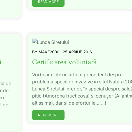
READ MORE
BY
MAKE2000
25 APRILIE 2016
i
Certificarea voluntară
Vorbeam într-un articol precedent despre
problema speciilor invazive în situl Natura 2
rul de
Lunca Siretului Inferior, în special despre sal
r de
pitic (Amorpha fructicosa) și cenușer (Ailanth
cu
altissima), dar și de eforturile…[...]
ă de
READ MORE