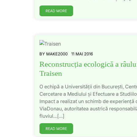
READ MORE
BY
MAKE2000
11 MAI 2016
Reconstrucția ecologică a râulu
Traisen
O echipă a Universității din București, Cent
Cercetare a Mediului și Efectuare a Studiilo
Impact a realizat un schimb de experiență 
ViaDonau, autoritatea austrică responsabil
fluviul…[...]
READ MORE