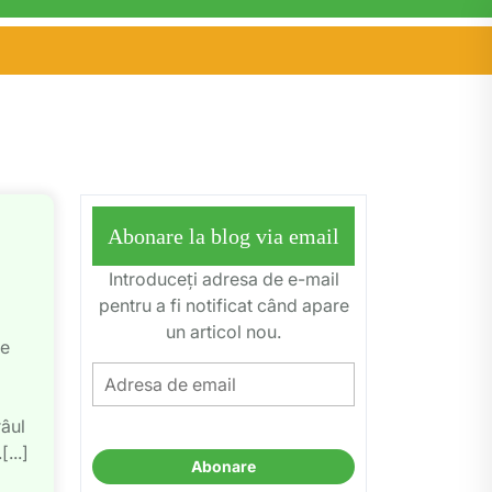
Abonare la blog via email
Introduceți adresa de e-mail
pentru a fi notificat când apare
un articol nou.
de
Adresa
de
râul
email
...]
Abonare