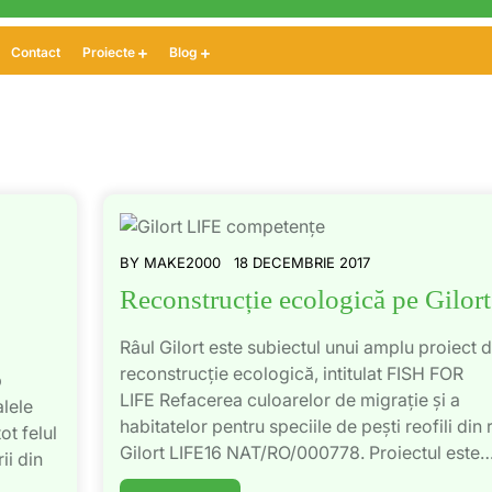
Contact
Proiecte
Blog
BY
MAKE2000
18 DECEMBRIE 2017
Reconstrucție ecologică pe Gilort
Râul Gilort este subiectul unui amplu proiect 
reconstrucție ecologică, intitulat FISH FOR
b
LIFE Refacerea culoarelor de migrație și a
lele
habitatelor pentru speciile de pești reofili din 
ot felul
Gilort LIFE16 NAT/RO/000778. Proiectul este…[
ii din