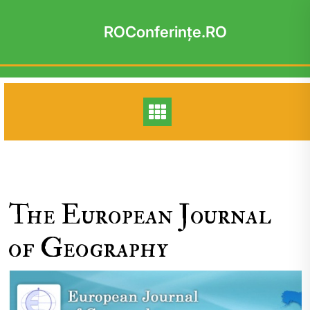
Skip
to
ROConferinţe.RO
content
The European Journal
of Geography