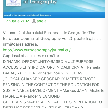
Posted
Posted
1 ianuarie 2012
|
adela
on
on
Volumul 2 al Jurnalului European de Geografie (The
European Journal of Geography Vol 2), poate fi găsit la
următoarea adresă:
http://www.eurogeographyjournal.eu/
.
Cuprinsul atlasului este următorul:
DYNAMIC OPPORTUNITY-BASED MULTIPURPOSE
ACCESSIBILITY INDICATORS IN CALIFORNIA – Pamela
DALAL, Yali CHEN, Konstadinos G. GOULIAS
„GLOKAL CHANGE”: GEOGRAPHY MEETS REMOTE
SENSING IN THE CONTEXT OF THE EDUCATION FOR
SUSTAINABLE DEVELOPMENT – Markus JAHN, Michelle
HASPEL, Alexander SIEGMUND
CHILDREN’S MAP READING ABILITIES IN RELATION TO
DISTANCE PERCEPTION, TRAVEL TIME AND