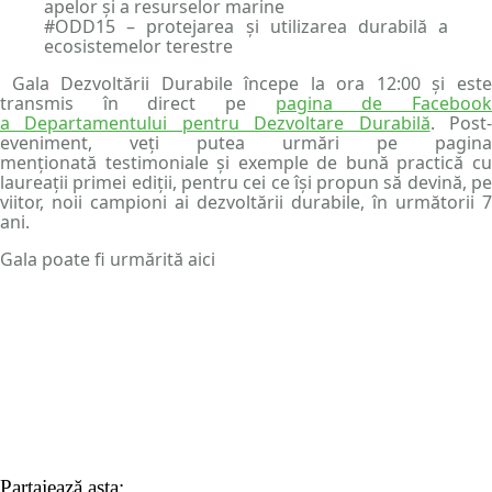
apelor şi a resurselor marine
#ODD15 – protejarea şi utilizarea durabilă a
ecosistemelor terestre
Gala Dezvoltării Durabile începe la ora 12:00 și este
transmis în direct pe
pagina de Faceboo
a Departamentului pentru Dezvoltare Durabilă
. Post
eveniment, veți putea urmări pe pagina
menționată testimoniale și exemple de bună practică cu
laureații primei ediții, pentru cei ce își propun să devină, pe
viitor, noii campioni ai dezvoltării durabile, în următorii 7
ani.
Gala poate fi urmărită aici
Partajează asta: