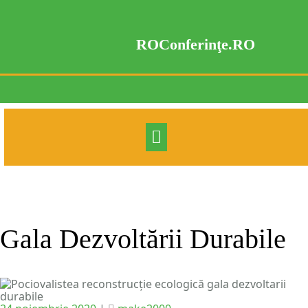
Skip
to
content
ROConferinţe.RO
Gala Dezvoltării Durabile