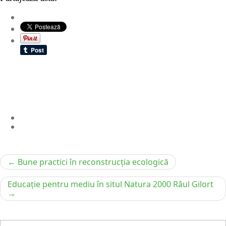
Navigare
Bune practici în reconstrucția ecologică
în
Educație pentru mediu în situl Natura 2000 Râul Gilort
articole