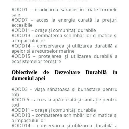
#ODD1 – eradicarea sărăciei în toate formele
sale
#ODD7 – acces la energie curată la prețuri
accesibile
#ODD11 – orașe și comunități durabile
#ODD13 – combaterea schimbărilor climatice şi
a impactului lor
#ODD14 – conservarea şi utilizarea durabilă a
apelor şi a resurselor marine
#ODD15 – protejarea şi utilizarea durabilă a
ecosistemelor terestre
Obiectivele de Dezvoltare Durabilă în
domeniul apei
#ODD3 – viață sănătoasă şi bunăstare pentru
toți
#ODD 6 – acces la apă curată şi sanitație pentru
toți
#ODD11 – orașe și comunități durabile
#ODD13 – combaterea schimbărilor climatice şi
a impactului lor
#ODD14 – conservarea şi utilizarea durabilă a