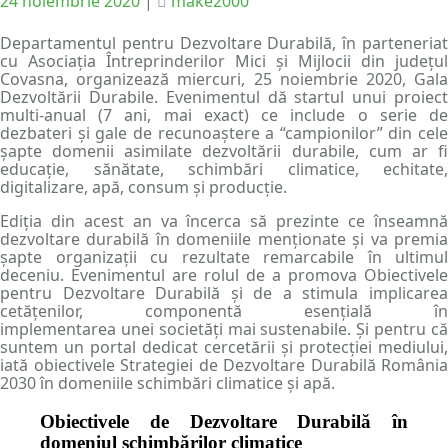
Posted
Posted
24 noiembrie 2020
|
make2000
on
on
Departamentul pentru Dezvoltare Durabilă, în parteneriat
cu Asociația Întreprinderilor Mici și Mijlocii din județul
Covasna, organizează miercuri, 25 noiembrie 2020, Gala
Dezvoltării Durabile. Evenimentul dă startul unui proiect
multi-anual (7 ani, mai exact) ce include o serie de
dezbateri și gale de recunoaștere a “campionilor” din cele
șapte domenii asimilate dezvoltării durabile, cum ar fi
educație, sănătate, schimbări climatice, echitate,
digitalizare, apă, consum și producție.
Ediția din acest an va încerca să prezinte ce înseamnă
dezvoltare durabilă în domeniile menționate și va premia
șapte organizații cu rezultate remarcabile în ultimul
deceniu. Evenimentul are rolul de a promova Obiectivele
pentru Dezvoltare Durabilă și de a stimula implicarea
cetățenilor, componentă esențială în
implementarea unei societăți mai sustenabile. Și pentru că
suntem un portal dedicat cercetării și protecției mediului,
iată obiectivele Strategiei de Dezvoltare Durabilă România
2030 în domeniile schimbări climatice și apă.
Obiectivele de Dezvoltare Durabilă în
domeniul schimbărilor climatice