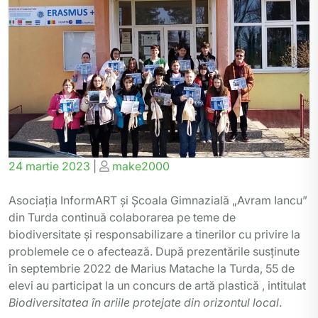
Posted
Posted
24 martie 2023
|
make2000
on
on
Asociația InformART și Școala Gimnazială „Avram Iancu”
din Turda continuă colaborarea pe teme de
biodiversitate și responsabilizare a tinerilor cu privire la
problemele ce o afectează. După prezentările susținute
în septembrie 2022 de Marius Matache la Turda, 55 de
elevi au participat la un concurs de artă plastică , intitulat
Biodiversitatea în ariile protejate din orizontul local
.