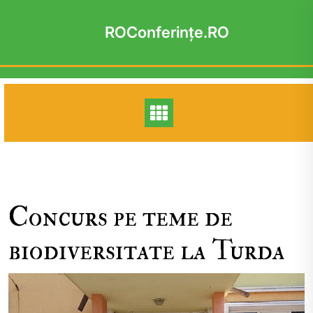
Skip
to
ROConferinţe.RO
content
Concurs pe teme de
biodiversitate la Turda