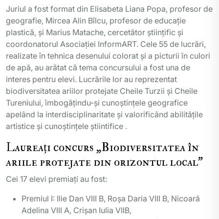
Juriul a fost format din Elisabeta Liana Popa, profesor de
geografie, Mircea Alin Bîlcu, profesor de educație
plastică, și Marius Matache, cercetător științific și
coordonatorul Asociației InformART. Cele 55 de lucrări,
realizate în tehnica desenului colorat și a picturii în culori
de apă, au arătat că tema concursului a fost una de
interes pentru elevi. Lucrările lor au reprezentat
biodiversitatea ariilor protejate Cheile Turzii și Cheile
Tureniului, îmbogățindu-și cunoștințele geografice
apelând la interdisciplinaritate şi valorificând abilităţile
artistice şi cunoştinţele ştiintifice .
Laureați concurs „Biodiversitatea în
ariile protejate din orizontul local”
Cei 17 elevi premiați au fost:
Premiul I: Ilie Dan VIII B, Roșa Daria VIII B, Nicoară
Adelina VIII A, Crișan Iulia VIIB,