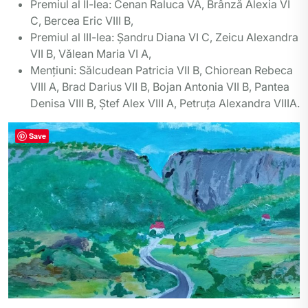
Premiul al II-lea: Cenan Raluca VA, Brânză Alexia VI
C, Bercea Eric VIII B,
Premiul al III-lea: Șandru Diana VI C, Zeicu Alexandra
VII B, Vălean Maria VI A,
Mențiuni: Sălcudean Patricia VII B, Chiorean Rebeca
VIII A, Brad Darius VII B, Bojan Antonia VII B, Pantea
Denisa VIII B, Ștef Alex VIII A, Petruța Alexandra VIIIA.
Save