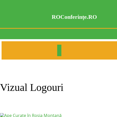
Skip
to
content
ROConferinţe.RO
Vizual Logouri