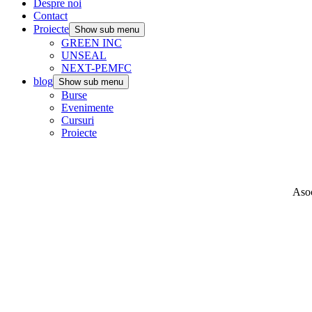
Despre noi
Contact
Proiecte
Show sub menu
GREEN INC
UNSEAL
NEXT-PEMFC
blog
Show sub menu
Burse
Evenimente
Cursuri
Proiecte
Asoc