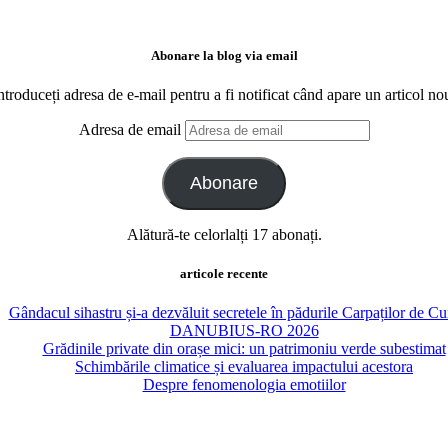
Abonare la blog via email
ntroduceți adresa de e-mail pentru a fi notificat când apare un articol no
Adresa de email
Abonare
Alătură-te celorlalți 17 abonați.
articole recente
Gândacul sihastru și-a dezvăluit secretele în pădurile Carpaților de C
DANUBIUS-RO 2026
Grădinile private din orașe mici: un patrimoniu verde subestimat
Schimbările climatice și evaluarea impactului acestora
Despre fenomenologia emotiilor