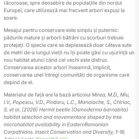
răcoroase, spre deosebire de populațiile din nordul
Europei, care utilizează mai frecvent arbori expuși la
soare.
Mesajul pentru conservare este simplu și puternic:
pădurile mature și arborii bătrâni cu scorburi trebuie
protejați. O specie care se deplasează doar câteva sute
de metri de-a lungul vieții nu își poate găsi cu ușurință un
nou habitat atunci când cel vechi este distrus.
Conservarea acestor arbori înseamnă, implicit,
conservarea unei întregi comunități de organisme care
depind de ei.
Materialul de față are la bază articolul
Mirea, M.D., Miu,
I.V., Popescu, V.D., Pindaru, L.C., Manolache, S., Chiriac,
S. et al. (2026) Hermit beetle (Osmoderma barnabita)
habitat selection and movementare shaped by tree
microhabitat availability in EasternRomanian
Carpathians. Insect Conservation and Diversity, 1–16.