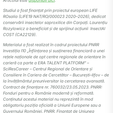
Articolul este
disponibil aici
.
Studiul a fost finanțat prin proiectul european LIFE
ROsalia (LIFE19 NAT/RO/000023 2020–2026), dedicat
conservării insectelor saproxilice din Carpați. Laurențiu
Rozylowicz a beneficiat și de sprijinul acțiunii InsectAI
COST (CA22129).
Materialul a fost realizat în cadrul proiectului PNRR
Investiția I10 „Înființarea și susținerea financiară a unei
rețele naționale de opt centre regionale de orientare în
carieră ca parte a ERA TALENT PLATFORM” –
SciResCareer – Centrul Regional de Orientare și
Consiliere în Cariera de Cercetător – București–Ilfov – de
la învățământul preuniversitar la cercetarea avansată.
Contract de finanțare nr. 760032/23.05.2023. PNRR:
Fonduri pentru o Românie modernă și reformată.
Conținutul acestui material nu reprezintă în mod
obligatoriu poziția oficială a Uniunii Europene sau a
Guvernului României. PNRR. Finanțat de Uniunea