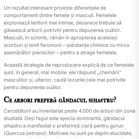
Un rezultat interesant privește diferențele de
comportament dintre femele și masculi. Femelele
explorează teritorii mai întinse, deoarece trebuie să
găsească arborii potriviți pentru depunerea ouălor.
Masculii, în schimb, rămân în apropierea aceleiași
scorburi și emit feromoni – substanțe chimice cu miros
asemănător piersicilor – pentru a atrage femelele.
Această strategie de reproducere explică de ce femelele
sunt, în general, mai mobile: ele răspund „chemării”
masculilor și, ulterior, caută locurile cele mai potrivite
pentru depunerea ouălor.
Ce arbori preferă gândacul sihastru?
Cercetătorii au inventariat peste 4.000 de arbori din zona
studiată. Deși fagul este specia dominantă, gândacul
sihastru a manifestat o preferință clară pentru gorun
(
Quercus petraea
). Motivele nu sunt pe deplin elucidate,