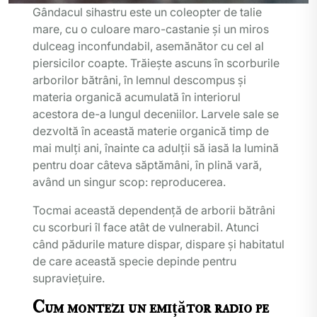
Gândacul sihastru este un coleopter de talie
mare, cu o culoare maro-castanie și un miros
dulceag inconfundabil, asemănător cu cel al
piersicilor coapte. Trăiește ascuns în scorburile
arborilor bătrâni, în lemnul descompus și
materia organică acumulată în interiorul
acestora de-a lungul deceniilor. Larvele sale se
dezvoltă în această materie organică timp de
mai mulți ani, înainte ca adulții să iasă la lumină
pentru doar câteva săptămâni, în plină vară,
având un singur scop: reproducerea.
Tocmai această dependență de arborii bătrâni
cu scorburi îl face atât de vulnerabil. Atunci
când pădurile mature dispar, dispare și habitatul
de care această specie depinde pentru
supraviețuire.
Cum montezi un emițător radio pe