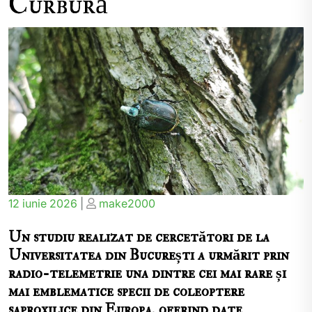
Curbură
Posted
Posted
12 iunie 2026
|
make2000
on
on
Un studiu realizat de cercetători de la
Universitatea din București a urmărit prin
radio-telemetrie una dintre cei mai rare și
mai emblematice specii de coleoptere
saproxilice din Europa, oferind date