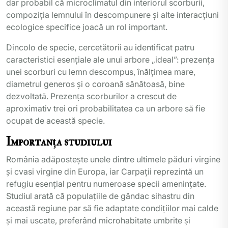
dar probabil că microclimatul din interiorul scorburii,
compoziția lemnului în descompunere și alte interacțiuni
ecologice specifice joacă un rol important.
Dincolo de specie, cercetătorii au identificat patru
caracteristici esențiale ale unui arbore „ideal”: prezența
unei scorburi cu lemn descompus, înălțimea mare,
diametrul generos și o coroană sănătoasă, bine
dezvoltată. Prezența scorburilor a crescut de
aproximativ trei ori probabilitatea ca un arbore să fie
ocupat de această specie.
Importanța studiului
România adăpostește unele dintre ultimele păduri virgine
și cvasi virgine din Europa, iar Carpații reprezintă un
refugiu esențial pentru numeroase specii amenințate.
Studiul arată că populațiile de gândac sihastru din
această regiune par să fie adaptate condițiilor mai calde
și mai uscate, preferând microhabitate umbrite și