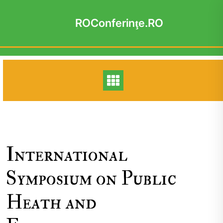
Skip
to
ROConferinţe.RO
content
International
Symposium on Public
Heath and