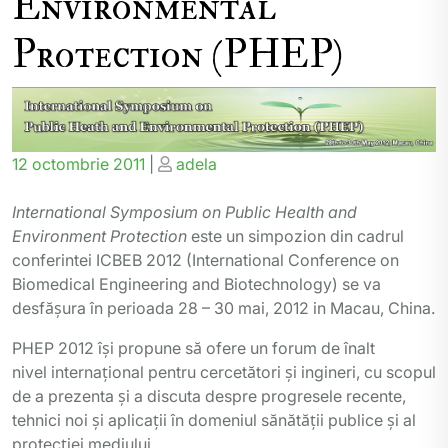
Environmental
Protection (PHEP)
Posted
Posted
12 octombrie 2011
|
adela
on
on
International Symposium on Public Health and
Environment Protection
este un simpozion din cadrul
conferintei ICBEB 2012 (International Conference on
Biomedical Engineering and Biotechnology) se va
desfăşura în perioada 28 – 30 mai, 2012 in Macau, China.
PHEP 2012 îşi propune să ofere un forum de înalt
nivel internaţional pentru cercetători şi ingineri, cu scopul
de a prezenta şi a discuta despre progresele recente,
tehnici noi şi aplicaţii în domeniul sănătăţii publice şi al
protecţiei mediului.