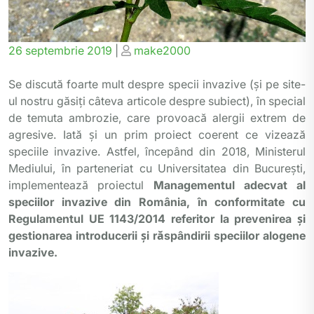
Posted
Posted
26 septembrie 2019
|
make2000
on
on
Se discută foarte mult despre specii invazive (și pe site-
ul nostru găsiți câteva articole despre subiect), în special
de temuta ambrozie, care provoacă alergii extrem de
agresive. Iată și un prim proiect coerent ce vizează
speciile invazive. Astfel, începând din 2018, Ministerul
Mediului, în parteneriat cu Universitatea din București,
implementează proiectul
Managementul adecvat al
speciilor invazive din România, în conformitate cu
Regulamentul UE 1143/2014 referitor la prevenirea și
gestionarea introducerii și răspândirii speciilor alogene
invazive.