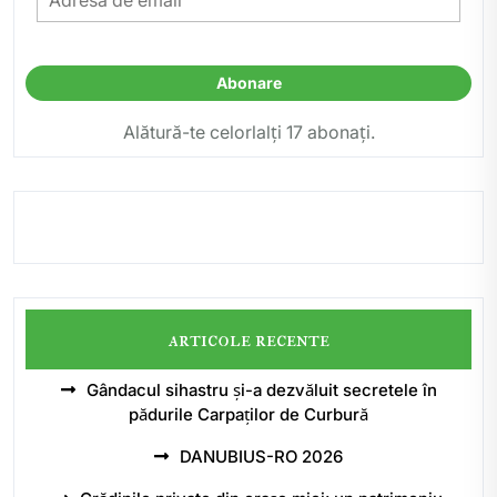
de
email
Abonare
Alătură-te celorlalți 17 abonați.
articole recente
Gândacul sihastru și-a dezvăluit secretele în
pădurile Carpaților de Curbură
DANUBIUS-RO 2026