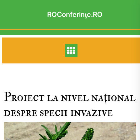
Skip
to
ROConferinţe.RO
content
Proiect la nivel național
despre specii invazive