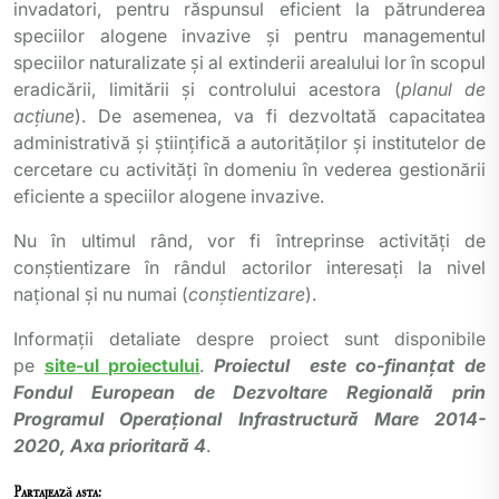
invadatori, pentru răspunsul eficient la pătrunderea
speciilor alogene invazive și pentru managementul
speciilor naturalizate și al extinderii arealului lor în scopul
eradicării, limitării și controlului acestora (
planul de
acțiune
). De asemenea, va fi dezvoltată capacitatea
administrativă și științifică a autorităților și institutelor de
cercetare cu activități în domeniu în vederea gestionării
eficiente a speciilor alogene invazive.
Nu în ultimul rând, vor fi întreprinse activități de
conștientizare în rândul actorilor interesați la nivel
național și nu numai (
conștientizare
).
Informații detaliate despre proiect sunt disponibile
pe
site-ul proiectului
.
Proiectul este co-finanțat de
Fondul European de Dezvoltare Regională prin
Programul Operațional Infrastructură Mare 2014-
2020, Axa prioritară 4
.
Partajează asta: