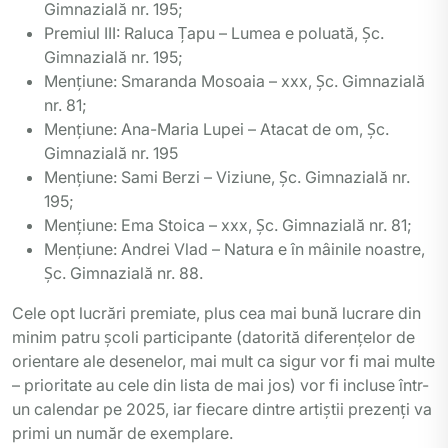
Gimnazială nr. 195;
Premiul III: Raluca Țapu – Lumea e poluată, Șc.
Gimnazială nr. 195;
Mențiune: Smaranda Mosoaia – xxx, Șc. Gimnazială
nr. 81;
Mențiune: Ana-Maria Lupei – Atacat de om, Șc.
Gimnazială nr. 195
Mențiune: Sami Berzi – Viziune, Șc. Gimnazială nr.
195;
Mențiune: Ema Stoica – xxx, Șc. Gimnazială nr. 81;
Mențiune: Andrei Vlad – Natura e în mâinile noastre,
Șc. Gimnazială nr. 88.
Cele opt lucrări premiate, plus cea mai bună lucrare din
minim patru școli participante (datorită diferențelor de
orientare ale desenelor, mai mult ca sigur vor fi mai multe
– prioritate au cele din lista de mai jos) vor fi incluse într-
un calendar pe 2025, iar fiecare dintre artiștii prezenți va
primi un număr de exemplare.