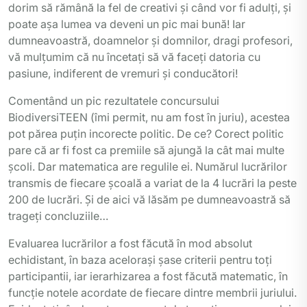
dorim să rămână la fel de creativi și când vor fi adulți, și
poate așa lumea va deveni un pic mai bună! Iar
dumneavoastră, doamnelor și domnilor, dragi profesori,
vă mulțumim că nu încetați să vă faceți datoria cu
pasiune, indiferent de vremuri și conducători!
Comentând un pic rezultatele concursului
BiodiversiTEEN (îmi permit, nu am fost în juriu), acestea
pot părea puțin incorecte politic. De ce? Corect politic
pare că ar fi fost ca premiile să ajungă la cât mai multe
școli. Dar matematica are regulile ei. Numărul lucrărilor
transmis de fiecare școală a variat de la 4 lucrări la peste
200 de lucrări. Și de aici vă lăsăm pe dumneavoastră să
trageți concluziile…
Evaluarea lucrărilor a fost făcută în mod absolut
echidistant, în baza acelorași șase criterii pentru toți
participantii, iar ierarhizarea a fost făcută matematic, în
funcție notele acordate de fiecare dintre membrii juriului.