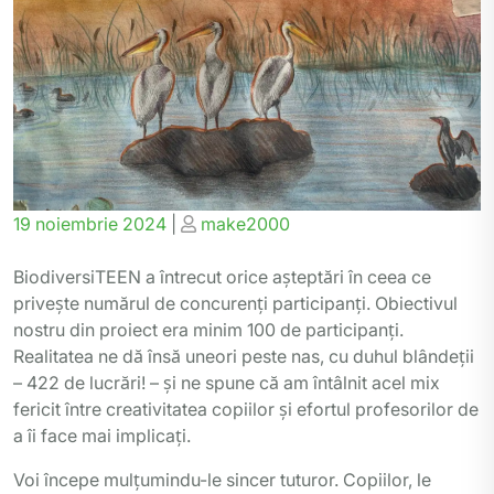
Posted
Posted
19 noiembrie 2024
|
make2000
on
on
BiodiversiTEEN a întrecut orice așteptări în ceea ce
privește numărul de concurenți participanți. Obiectivul
nostru din proiect era minim 100 de participanți.
Realitatea ne dă însă uneori peste nas, cu duhul blândeții
– 422 de lucrări! – și ne spune că am întâlnit acel mix
fericit între creativitatea copiilor și efortul profesorilor de
a îi face mai implicați.
Voi începe mulțumindu-le sincer tuturor. Copiilor, le