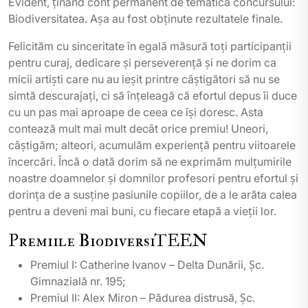
Evident, ținând cont permanent de tematica concursului:
Biodiversitatea. Așa au fost obținute rezultatele finale.
Felicităm cu sinceritate în egală măsură toți participanții
pentru curaj, dedicare și perseverență și ne dorim ca
micii artiști care nu au ieșit printre câștigători să nu se
simtă descurajați, ci să înțeleagă că efortul depus îi duce
cu un pas mai aproape de ceea ce își doresc. Asta
contează mult mai mult decât orice premiu! Uneori,
câștigăm; alteori, acumulăm experiență pentru viitoarele
încercări. Încă o dată dorim să ne exprimăm mulțumirile
noastre doamnelor și domnilor profesori pentru efortul și
dorința de a susține pasiunile copiilor, de a le arăta calea
pentru a deveni mai buni, cu fiecare etapă a vieții lor.
Premiile BiodiversiTEEN
Premiul I: Catherine Ivanov – Delta Dunării, Șc.
Gimnazială nr. 195;
Premiul II: Alex Miron – Pădurea distrusă, Șc.