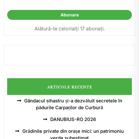
email
Abonare
Alătură-te celorlalți 17 abonați.
articole recente
Gândacul sihastru și-a dezvăluit secretele în
pădurile Carpaților de Curbură
DANUBIUS-RO 2026
Grădinile private din orașe mici: un patrimoniu
verde subestimat