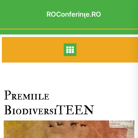
Skip
to
ROConferinţe.RO
content
Premiile
BiodiversiTEEN