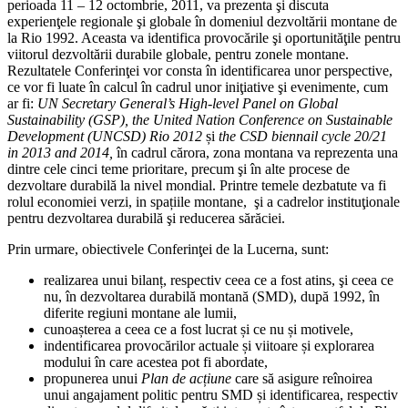
perioada 11 – 12 octombrie, 2011, va prezenta şi discuta
experienţele regionale şi globale în domeniul dezvoltării montane de
la Rio 1992. Aceasta va identifica provocările şi oportunităţile pentru
viitorul dezvoltării durabile globale, pentru zonele montane.
Rezultatele Conferinţei vor consta în identificarea unor perspective,
ce vor fi luate în calcul în cadrul unor iniţiative şi evenimente, cum
ar fi:
UN Secretary General’s High-level Panel on Global
Sustainability (GSP), the United Nation Conference on Sustainable
Development (UNCSD) Rio 2012
și
the CSD biennail cycle 20/21
in 2013 and 2014,
în cadrul cărora, zona montana va reprezenta una
dintre cele cinci teme prioritare, precum şi în alte procese de
dezvoltare durabilă la nivel mondial. Printre temele dezbatute va fi
rolul economiei verzi, in spațiile montane, şi a cadrelor instituţionale
pentru dezvoltarea durabilă şi reducerea sărăciei.
Prin urmare, obiectivele Conferinţei de la Lucerna, sunt:
realizarea unui bilanț, respectiv ceea ce a fost atins, şi ceea ce
nu, în dezvoltarea durabilă montană (SMD), după 1992, în
diferite regiuni montane ale lumii,
cunoașterea a ceea ce a fost lucrat și ce nu și motivele,
indentificarea provocărilor actuale și viitoare și explorarea
modului în care acestea pot fi abordate,
propunerea unui
Plan de acțiune
care să asigure reînoirea
unui angajament politic pentru SMD și identificarea, respectiv