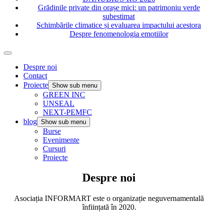
Grădinile private din orașe mici: un patrimoniu verde
subestimat
Schimbările climatice și evaluarea impactului acestora
Despre fenomenologia emotiilor
Despre noi
Contact
Proiecte
Show sub menu
GREEN INC
UNSEAL
NEXT-PEMFC
blog
Show sub menu
Burse
Evenimente
Cursuri
Proiecte
Despre noi
Asociația INFORMART este o organizație neguvernamentală
înființată în 2020.