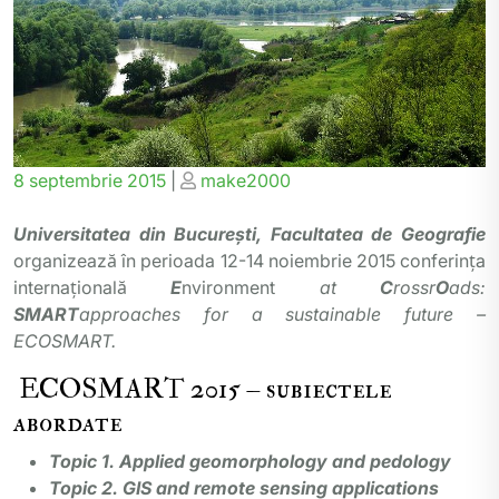
Posted
Posted
8 septembrie 2015
|
make2000
on
on
Universitatea din București, Facultatea de Geografie
organizează în perioada 12-14 noiembrie 2015 conferința
internațională
E
nvironment
at
C
rossr
O
ads:
SMART
approaches for a sustainable future –
ECOSMART.
ECOSMART 2015 – subiectele
abordate
Topic 1. Applied geomorphology and pedology
Topic 2. GIS and remote sensing applications