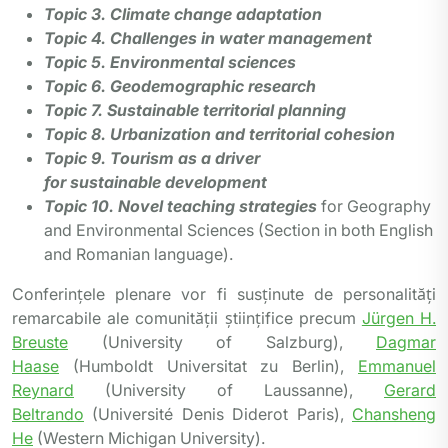
Topic 3. Climate change adaptation
Topic 4. Challenges in water management
Topic 5. Environmental sciences
Topic 6. Geodemographic research
Topic 7. Sustainable territorial planning
Topic 8. Urbanization and territorial cohesion
Topic 9. Tourism as a driver
for sustainable development
Topic 10. Novel teaching strategies
for Geography
and Environmental Sciences (Section in both English
and Romanian language).
Conferințele plenare vor fi susținute de personalități
remarcabile ale comunității științifice precum
Jürgen H.
Breuste
(University of Salzburg),
Dagmar
Haase
(Humboldt Universitat zu Berlin),
Emmanuel
Reynard
(University of Laussanne),
Gerard
Beltrando
(Université Denis Diderot Paris),
Chansheng
He
(Western Michigan University).