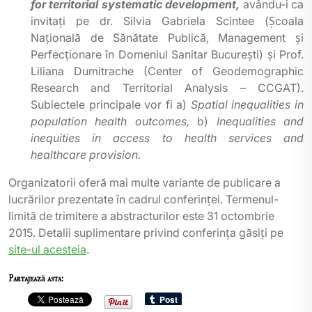
for territorial systematic development,
avându-i ca
invitați pe dr. Silvia Gabriela Scintee (Şcoala
Naţională de Sănătate Publică, Management şi
Perfecţionare în Domeniul Sanitar Bucureşti) și Prof.
Liliana Dumitrache (Center of Geodemographic
Research and Territorial Analysis – CCGAT).
Subiectele principale vor fi a)
Spatial inequalities in
population health outcomes,
b)
Inequalities and
inequities in access to health services and
healthcare provision.
Organizatorii oferă mai multe variante de publicare a
lucrărilor prezentate în cadrul conferinței. Termenul-
limită de trimitere a abstracturilor este 31 octombrie
2015. Detalii suplimentare privind conferința găsiți pe
site-ul acesteia
.
Partajează asta: