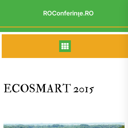
Skip
to
ROConferinţe.RO
content
ECOSMART 2015