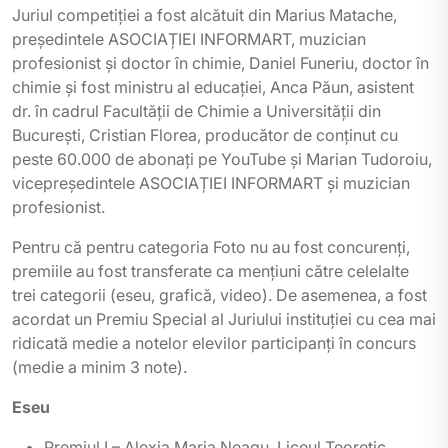
Juriul competiției a fost alcătuit din Marius Matache,
președintele ASOCIAȚIEI INFORMART, muzician
profesionist și doctor în chimie, Daniel Funeriu, doctor în
chimie și fost ministru al educației, Anca Păun, asistent
dr. în cadrul Facultății de Chimie a Universității din
București, Cristian Florea, producător de conținut cu
peste 60.000 de abonați pe YouTube și Marian Tudoroiu,
vicepreședintele ASOCIAȚIEI INFORMART și muzician
profesionist.
Pentru că pentru categoria Foto nu au fost concurenți,
premiile au fost transferate ca mențiuni către celelalte
trei categorii (eseu, grafică, video). De asemenea, a fost
acordat un Premiu Special al Juriului instituției cu cea mai
ridicată medie a notelor elevilor participanți în concurs
(medie a minim 3 note).
Eseu
Premiul I – Alexia Maria Neagu, Liceul Teoretic