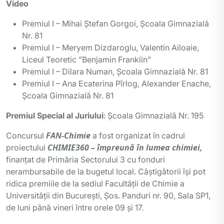
Video
Premiul I – Mihai Ștefan Gorgoi, Școala Gimnazială
Nr. 81
Premiul I – Meryem Dizdaroglu, Valentin Ailoaie,
Liceul Teoretic ”Benjamin Franklin”
Premiul I – Dilara Numan, Școala Gimnazială Nr. 81
Premiul I – Ana Ecaterina Pîrlog, Alexander Enache,
Școala Gimnazială Nr. 81
Premiul Special al Juriului
: Școala Gimnazială Nr. 195
FAN-Chimie
Concursul
a fost organizat în cadrul
CHIMIE360 – împreună în lumea chimiei,
proiectului
finanțat de Primăria Sectorului 3 cu fonduri
nerambursabile de la bugetul local. Câștigătorii își pot
ridica premiile de la sediul Facultății de Chimie a
Universității din București, Șos. Panduri nr. 90, Sala SP1,
de luni până vineri între orele 09 și 17.