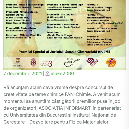
Posted
Posted
7 decembrie 2021
|
make2000
on
on
Vă anunțam acum ceva vreme despre concursul de
creativitate pe teme chimice FAN-Chimie. A venit acum
momentul să anunțăm câștigătorii premiilor puse în joc
de organizatori, ASOCIAȚIA INFORMART, în parteneriat
cu Universitatea din București și Institutul Național de
Cercetare – Dezvoltare pentru Fizica Materialelor.