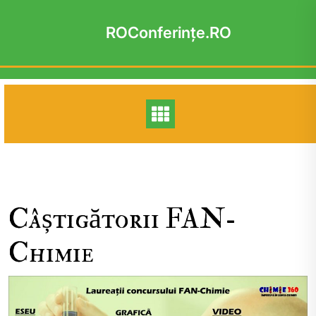
Skip
to
ROConferinţe.RO
content
Câștigătorii FAN-
Chimie