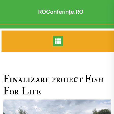
Skip
to
ROConferinţe.RO
content
Finalizare proiect Fish
For Life