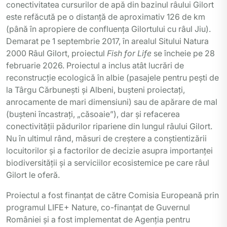
conectivitatea cursurilor de apă din bazinul râului Gilort
este refăcută pe o distanță de aproximativ 126 de km
(până în apropiere de confluența Gilortului cu râul Jiu).
Demarat pe 1 septembrie 2017, în arealul Sitului Natura
2000 Râul Gilort, proiectul
Fish for Life
se încheie pe 28
februarie 2026. Proiectul a inclus atât lucrări de
reconstrucție ecologică în albie (pasajele pentru pești de
la Târgu Cărbunești și Albeni, bușteni proiectați,
anrocamente de mari dimensiuni) sau de apărare de mal
(bușteni încastrați, „căsoaie”), dar și refacerea
conectivității pădurilor ripariene din lungul râului Gilort.
Nu în ultimul rând, măsuri de creștere a conștientizării
locuitorilor și a factorilor de decizie asupra importanței
biodiversității și a serviciilor ecosistemice pe care râul
Gilort le oferă.
Proiectul a fost finanțat de către Comisia Europeană prin
programul LIFE+ Nature, co-finanțat de Guvernul
României și a fost implementat de Agenția pentru