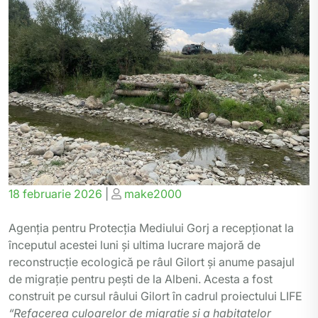
Posted
Posted
18 februarie 2026
|
make2000
on
on
Agenția pentru Protecția Mediului Gorj a recepționat la
începutul acestei luni și ultima lucrare majoră de
reconstrucție ecologică pe râul Gilort și anume pasajul
de migrație pentru pești de la Albeni. Acesta a fost
construit pe cursul râului Gilort în cadrul proiectului LIFE
“Refacerea culoarelor de migraţie şi a habitatelor