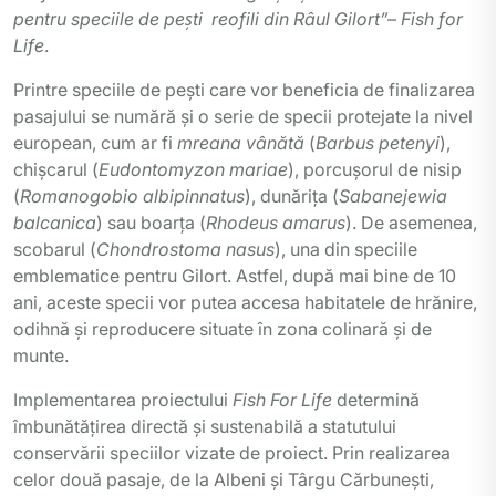
pentru speciile de peşti reofili din Râul Gilort”
–
Fish for
Life
.
Printre speciile de pești care vor beneficia de finalizarea
pasajului se numără și o serie de specii protejate la nivel
european, cum ar fi
mreana vânătă
(
Barbus petenyi
),
chișcarul (
Eudontomyzon mariae
), porcușorul de nisip
(
Romanogobio albipinnatus
), dunărița (
Sabanejewia
balcanica
) sau boarța (
Rhodeus amarus
). De asemenea,
scobarul (
Chondrostoma nasus
), una din speciile
emblematice pentru Gilort. Astfel, după mai bine de 10
ani, aceste specii vor putea accesa habitatele de hrănire,
odihnă și reproducere situate în zona colinară și de
munte.
Implementarea proiectului
Fish For Life
determină
îmbunătățirea directă și sustenabilă a statutului
conservării speciilor vizate de proiect. Prin realizarea
celor două pasaje, de la Albeni și Târgu Cărbunești,