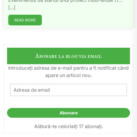
Evenimentul dă startul unui proiect multi-anual (7…
[...]
READ MORE
Abonare la blog via email
Introduceți adresa de e-mail pentru a fi notificat când
apare un articol nou.
Adresa
de
email
Abonare
Alătură-te celorlalți 17 abonați.