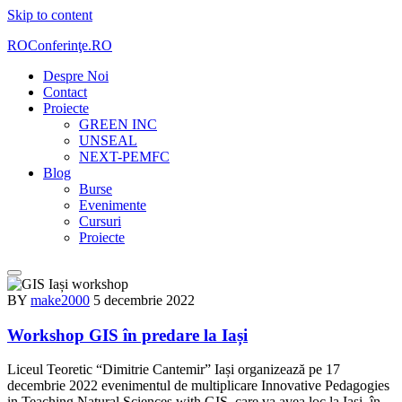
Skip to content
ROConferinţe.RO
Despre Noi
Contact
Proiecte
GREEN INC
UNSEAL
NEXT-PEMFC
Blog
Burse
Evenimente
Cursuri
Proiecte
BY
make2000
5 decembrie 2022
Workshop GIS în predare la Iași
Liceul Teoretic “Dimitrie Cantemir” Iași organizează pe 17
decembrie 2022 evenimentul de multiplicare Innovative Pedagogies
in Teaching Natural Sciences with GIS, care va avea loc la Iași, în