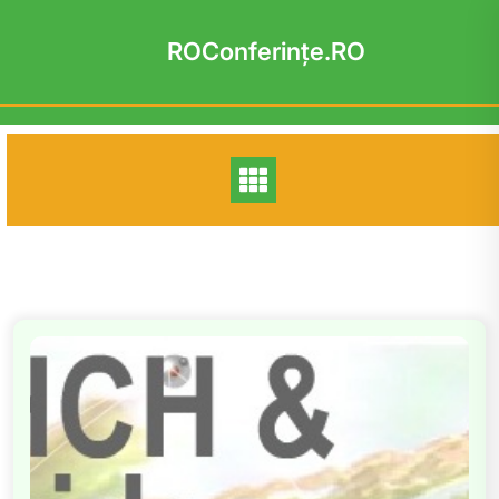
Skip
to
ROConferinţe.RO
content