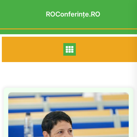
Skip
to
ROConferinţe.RO
content