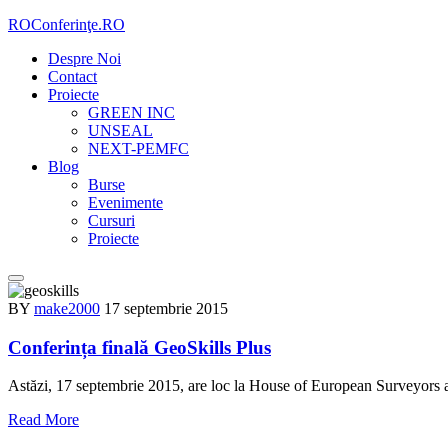
Skip
ROConferinţe.RO
to
Despre Noi
content
Contact
Proiecte
GREEN INC
UNSEAL
NEXT-PEMFC
Blog
Burse
Evenimente
Cursuri
Proiecte
BY
make2000
17 septembrie 2015
Conferința finală GeoSkills Plus
Astăzi, 17 septembrie 2015, are loc la House of European Surveyors and
Read More