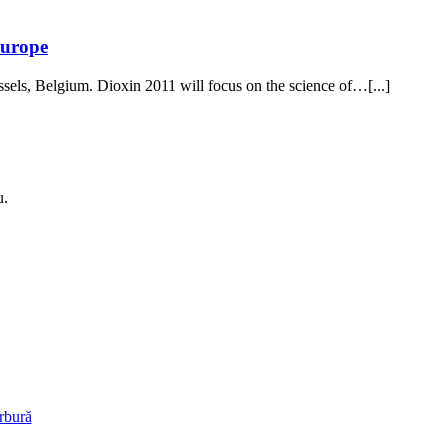
Europe
sels, Belgium. Dioxin 2011 will focus on the science of…[...]
u.
urbură