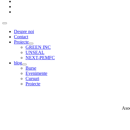
Despre noi
Contact
Proiecte
Show
GREEN INC
sub
UNSEAL
menu
NEXT-PEMFC
blog
Show
Burse
sub
Evenimente
menu
Cursuri
Proiecte
Asoc