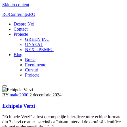
Skip to content
ROConferinţe.RO
Despre Noi
Contact
Proiecte
GREEN INC
UNSEAL
NEXT-PEMFC
Blog
Burse
Evenimente
Cursuri
Proiecte
BY
make2000
2 decembrie 2024
Echipele Verzi
"Echipele Verzi" a fost o competiție inter-licee între echipe formate
din 3 elevi ce au ca sarcină ca într-un interval de o oră să identifice
cât mai multe specii de…[...]