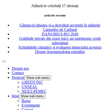
Alătură-te celorlalți 17 abonați.
articole recente
Gândacul sihastru și-a dezvăluit secretele în pădurile
Carpaților de Curbură
DANUBIUS-RO 2026
Grădinile private din orașe mici: un patrimoniu verde
subestimat
Schimbările climatice și evaluarea impactului acestora
Despre fenomenologia emotiilor
Despre noi
Contact
Proiecte
Show sub menu
GREEN INC
UNSEAL
NEXT-PEMFC
blog
Show sub menu
Burse
Evenimente
Cursuri