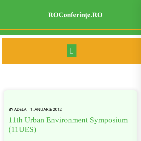
Skip
to
ROConferinţe.RO
content
BY
ADELA
1 IANUARIE 2012
11th Urban Environment Symposium
(11UES)