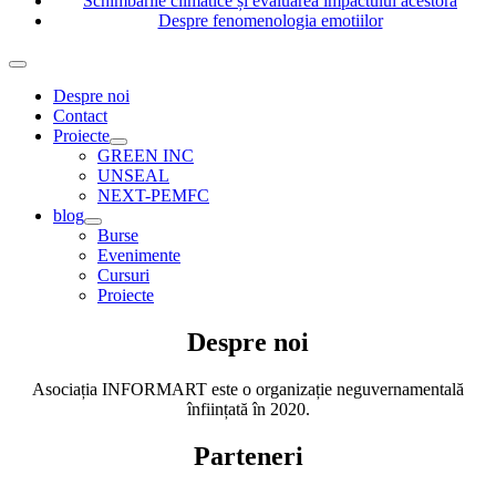
Schimbările climatice și evaluarea impactului acestora
Despre fenomenologia emotiilor
Despre noi
Contact
Proiecte
Show
GREEN INC
sub
UNSEAL
menu
NEXT-PEMFC
blog
Show
Burse
sub
Evenimente
menu
Cursuri
Proiecte
Despre noi
Asociația INFORMART este o organizație neguvernamentală
înființată în 2020.
Parteneri