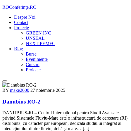
Skip
ROConferinţe.RO
to
Despre Noi
content
Contact
Proiecte
GREEN INC
UNSEAL
NEXT-PEMFC
Blog
Burse
Evenimente
Cursuri
Proiecte
BY
make2000
27 noiembrie 2025
Danubius RO-2
DANUBIUS-RI – Centrul Internațional pentru Studii Avansate
privind Sistemele Fluviu-Mare este o infrastructură de cercetare (RI)
distribuită, cu caracter paneuropean, dedicată studiului integrat al
interacțiunilor dintre fluviu, deltă și mare.…[...]