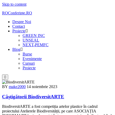
Skip to content
ROConferinţe.RO
Despre Noi
Contact
Proiecte
GREEN INC
UNSEAL
NEXT-PEMFC
Blog
Burse
Evenimente
Cursuri
Proiecte
BY
make2000
14 noiembrie 2023
Câștigătorii BiodiversitARTE
BiodiversitARTE a fost competiția artelor plastice în cadrul
proiectului Atelierele Biodiversității, pe care ASOCIAȚIA