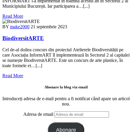
INFORMART l-a implementat în toamna acestui an în Sectorul 2 al
Municipiului București. Iar participarea a…[...]
Read More
BY
make2000
21 septembrie 2023
BiodiversitARTE
Cel de-al doilea concurs din proiectul Atelierele Biodiversității pe
care Asociația InformART îl implementează în Sectorul 2 al capitalei
se numește BiodiversitARTE. Este un concurs de arte plastice, în
toate formele ei…[...]
Read More
Abonare la blog via email
Introduceți adresa de e-mail pentru a fi notificat când apare un articol
nou.
Adresa de email
Abonare