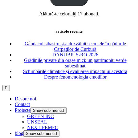
Alătură-te celorlalți 17 abonați.
articole recente
Gândacul sihastru și-a dezvăluit secretele în pădurile
Carpaților de Curbură
DANUBIUS-RO 2026
Grădinile private din orașe mici: un patrimoniu verde
subestimat
Schimbările climatice și evaluarea impactului acestora
Despre fenomenologia emotiilor
Despre noi
Contact
Proiecte
Show sub menu
GREEN INC
UNSEAL
NEXT-PEMFC
blog
Show sub menu