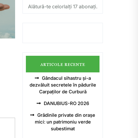
Alătură-te celorlalți 17 abonați.
articole recente
Gândacul sihastru și-a
dezvăluit secretele în pădurile
Carpaților de Curbură
DANUBIUS-RO 2026
Grădinile private din orașe
mici: un patrimoniu verde
subestimat