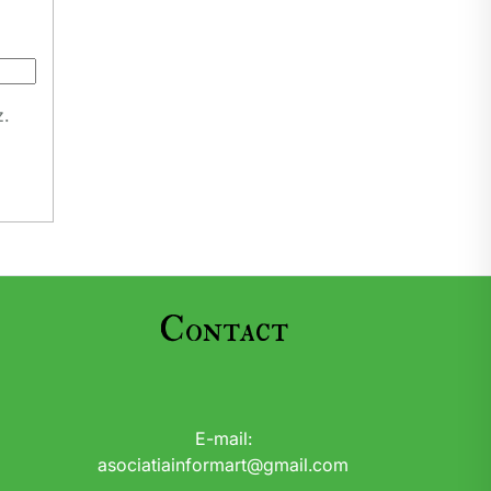
z.
Contact
E-mail:
asociatiainformart@gmail.com