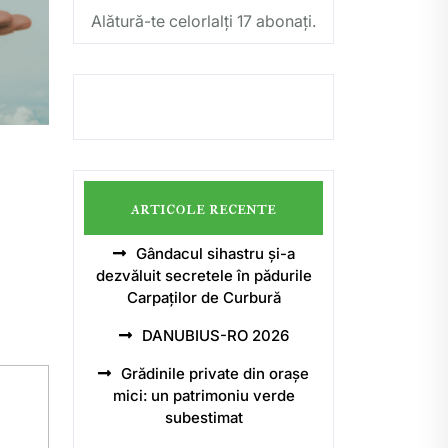
Alătură-te celorlalți 17 abonați.
articole recente
Gândacul sihastru și-a
dezvăluit secretele în pădurile
Carpaților de Curbură
DANUBIUS-RO 2026
Grădinile private din orașe
mici: un patrimoniu verde
subestimat