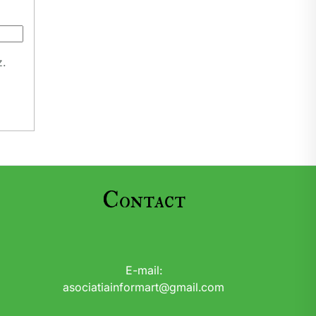
z.
Contact
E-mail:
asociatiainformart@gmail.com