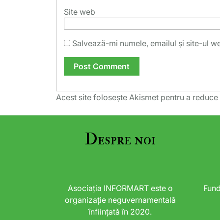
Site web
Salvează-mi numele, emailul și site-ul w
Acest site folosește Akismet pentru a reduc
Despre noi
Asociația INFORMART este o
Fund
organizație neguvernamentală
înființată în 2020.