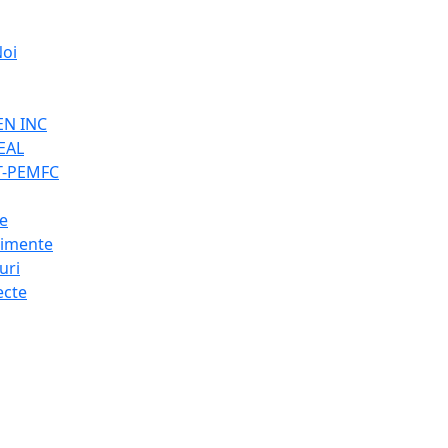
oi
EN INC
EAL
T-PEMFC
e
imente
uri
ecte