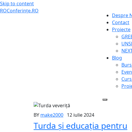
Skip to content
ROConferinţe.RO
Despre N
Contact
Proiecte
GRE
UNS
NEX
Blog
Burs
Even
Curs
Proi
BY
make2000
12 iulie 2024
Turda și educația pentru