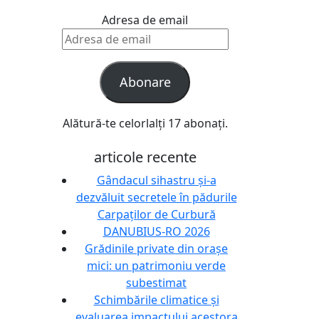
Adresa de email
Abonare
Alătură-te celorlalți 17 abonați.
articole recente
Gândacul sihastru și-a
dezvăluit secretele în pădurile
Carpaților de Curbură
DANUBIUS-RO 2026
Grădinile private din orașe
mici: un patrimoniu verde
subestimat
Schimbările climatice și
evaluarea impactului acestora