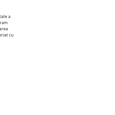
tate a
vram
area
riat cu