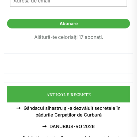
de
email
Abonare
Alătură-te celorlalți 17 abonați.
articole recente
Gândacul sihastru și-a dezvăluit secretele în
pădurile Carpaților de Curbură
DANUBIUS-RO 2026