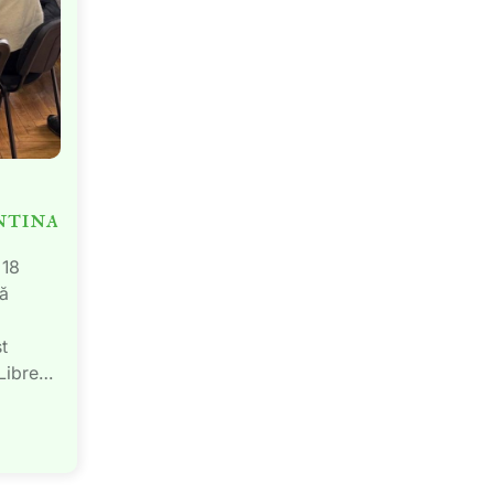
ntina
 18
ță
t
 Libre…