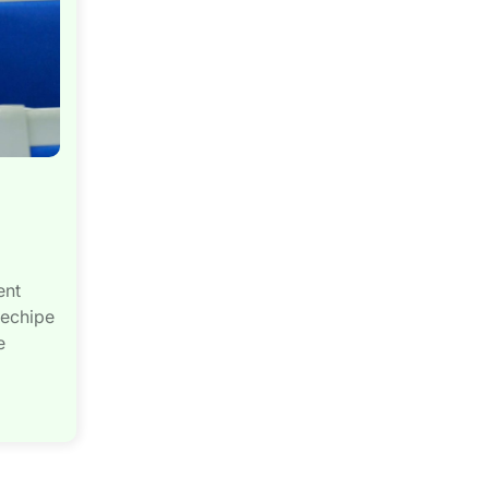
ent
 echipe
e