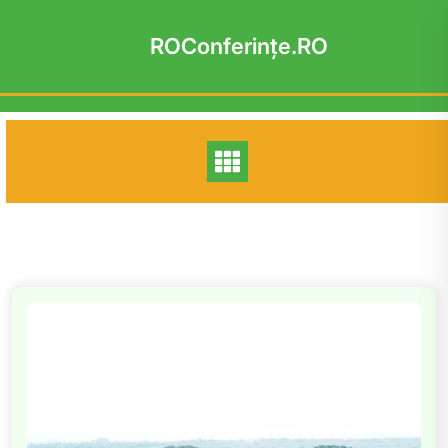
Skip
to
ROConferinţe.RO
content