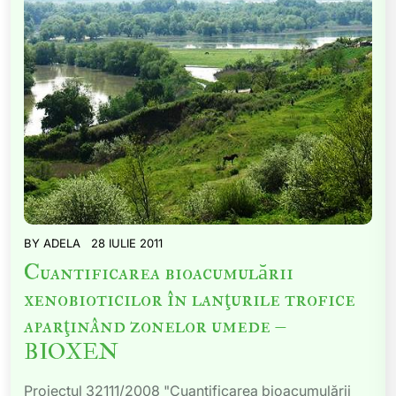
BY
ADELA
28 IULIE 2011
Cuantificarea bioacumulării
xenobioticilor în lanţurile trofice
aparţinând zonelor umede –
BIOXEN
Proiectul 32111/2008 "Cuantificarea bioacumulării