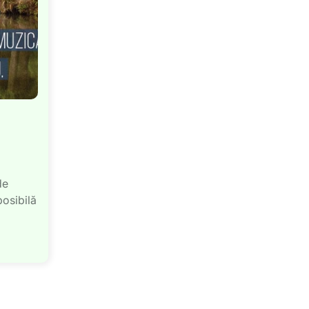
de
posibilă